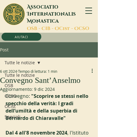
A
ssociatio
I
nternationalis
M
onastica
O
SB -
C
IB -
O
Cist -
O
CSO
AIUTACI
Post
Tutte le notizie
6 ott 2024
Tempo di lettura: 1 min
Tutte le notizie
Convegno Sant’Anselmo
OSB
Aggiornamento:
9 dic 2024
Convegno: 
"Scoprire se stessi nello 
OCSO
specchio della verità: I gradi 
OCist
dell’umiltà e della superbia di 
Speciali
Bernardo di Chiaravalle"
Dal 4 all'8 novembre 2024
, l'Istituto 