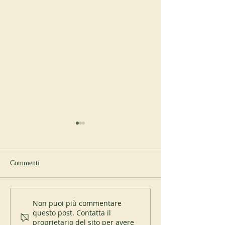
Commenti
Sant’Anselmo e lo United
Alcuni nuovi proge
Non puoi più commentare
questo post. Contatta il
States Holocaust Memorial
supportati da AIM
proprietario del sito per avere
Museum