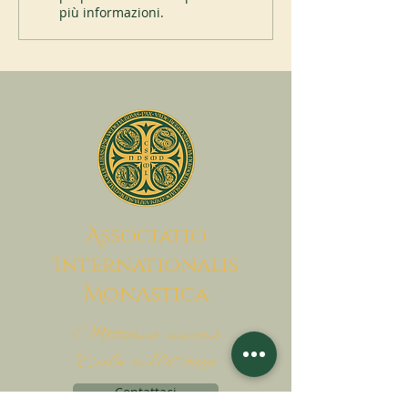
più informazioni.
A
ssociatio
I
nternationalis
M
onAstica
Mettiamo insieme
Cielo sulla terra
Contattaci