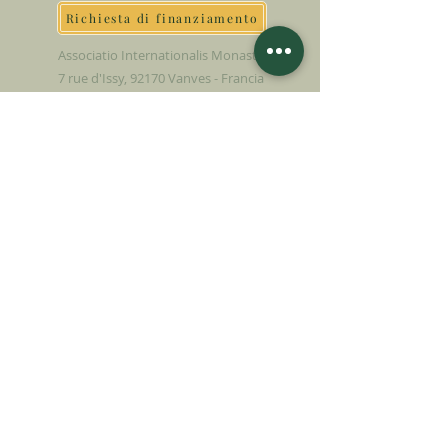
Richiesta di finanziamento
Associatio Internationalis Monastica
7 rue d'Issy, 92170 Vanves - Francia
FAI UNA
DONAZIONE
SOSTENETE LA NOSTRA MISSIONE
Donazione
Saperne di più