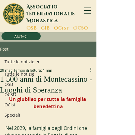
A
ssociatio
I
nternationalis
M
onastica
O
SB -
C
IB -
O
Cist -
O
CSO
AIUTACI
Post
Tutte le notizie
29 mag
Tempo di lettura: 1 min
Tutte le notizie
1 500 anni di Montecassino -
OSB
Luoghi di Speranza
OCSO
Un giubileo per tutta la famiglia 
OCist
benedettina
Speciali
Nel 2029, la famiglia degli Ordini che 