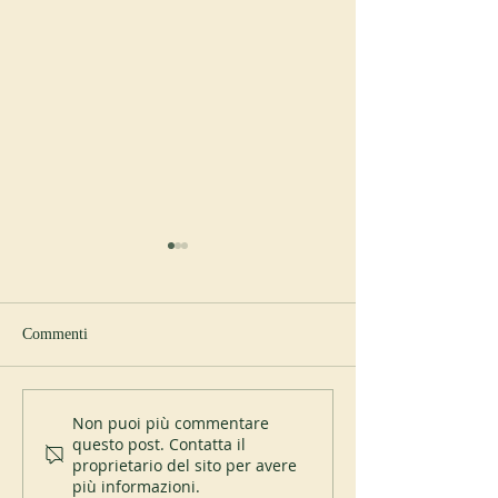
Commenti
Nuovo abate a Cu
Professione perpetua al St
Non puoi più commentare
questo post. Contatta il
Placid Priory
proprietario del sito per avere
più informazioni.