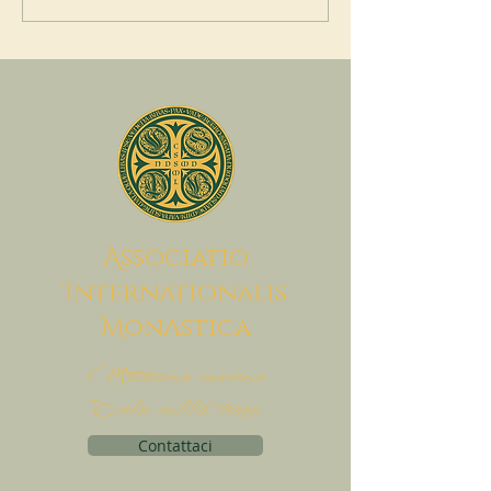
A
ssociatio
I
nternationalis
M
onAstica
Mettiamo insieme
Cielo sulla terra
Contattaci