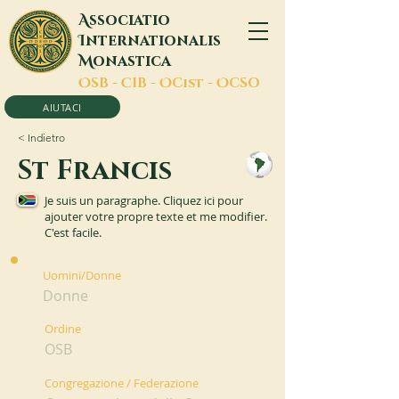
A
ssociatio
I
nternationalis
M
onastica
O
SB -
C
IB -
O
Cist -
O
CSO
AIUTACI
< Indietro
St Francis
Je suis un paragraphe. Cliquez ici pour
ajouter votre propre texte et me modifier.
C'est facile.
Uomini/Donne
Donne
Ordine
OSB
Congregazione / Federazione