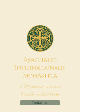
A
ssociatio
I
nternationalis
M
onAstica
Mettiamo insieme
Cielo sulla terra
Contattaci