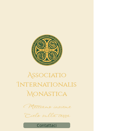
A
ssociatio
I
nternationalis
M
onAstica
Mettiamo insieme
Cielo sulla terra
Contattaci