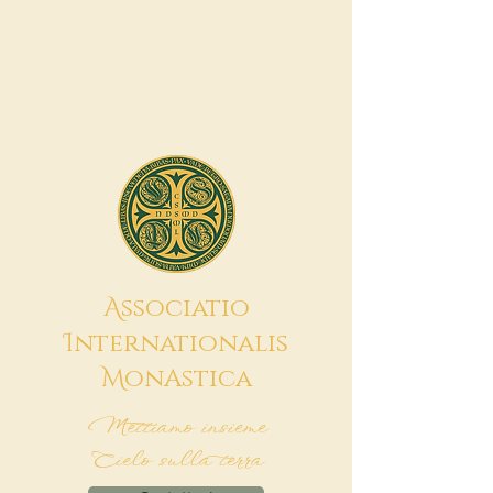
A
ssociatio
I
nternationalis
M
onAstica
Mettiamo insieme
Cielo sulla terra