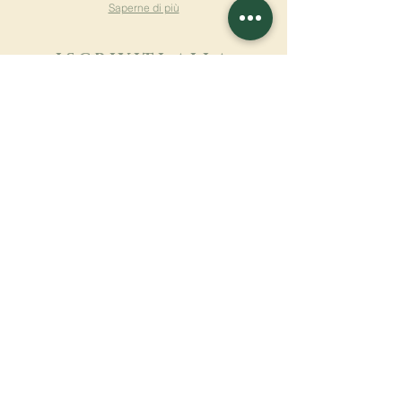
Saperne di più
ISCRIVITI ALLA
NEWSLETTER
Saperne di più
Cognome
Nome
E-mail
Lingua
Nome del monastero