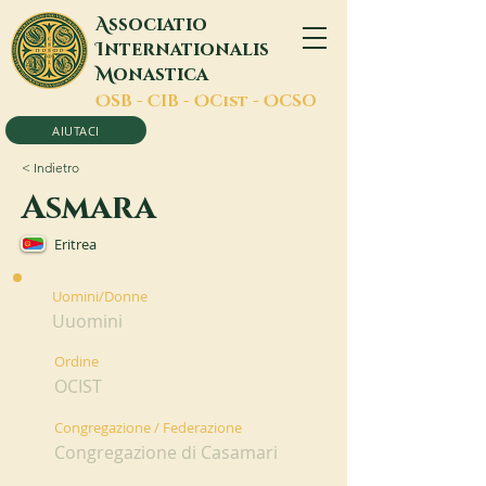
A
ssociatio
I
nternationalis
M
onastica
O
SB -
C
IB -
O
Cist -
O
CSO
AIUTACI
< Indietro
Asmara
Eritrea
Uomini/Donne
Uuomini
Ordine
OCIST
Congregazione / Federazione
Congregazione di Casamari