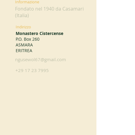
Informazione
Fondato nel 1940 da Casamari
(Italia)
Indirizzo
Monastero Cistercense
P.O. Box 260
ASMARA
ERITREA
ngusewol67@gmail.com
+29 17 23 7995