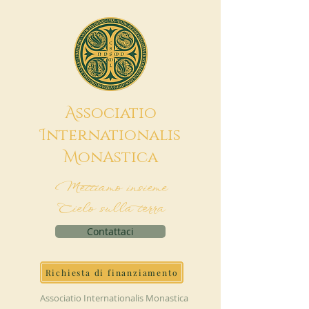
A
ssociatio
I
nternationalis
M
onAstica
Mettiamo insieme
Cielo sulla terra
Contattaci
Richiesta di finanziamento
Associatio Internationalis Monastica