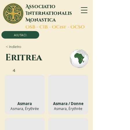
A
ssociatio
I
nternationalis
M
onastica
O
SB -
C
IB -
O
Cist -
O
CSO
AIUTACI
< Indietro
Eritrea
4
Asmara
Asmara / Donne
Asmara, Érythrée
Asmara, Érythrée