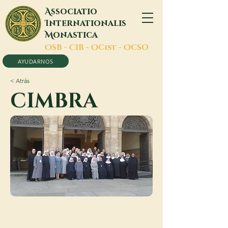
A
ssociatio
I
nternationalis
M
onastica
O
SB -
C
IB -
O
Cist -
O
CSO
AYUDARNOS
< Atrás
CIMBRA