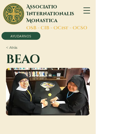
A
ssociatio
I
nternationalis
M
onastica
O
SB -
C
IB -
O
Cist -
O
CSO
AYUDARNOS
< Atrás
BEAO