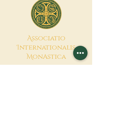
A
ssociatio
I
nternationalis
M
onAstica
Pongamos juntos
Cielo en la tierra
Contáctanos
Solicitud de financiación
Associatio Internationalis Monastica
7 rue d’Issy, 92170 Vanves - France