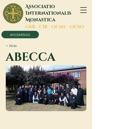
A
ssociatio
I
nternationalis
M
onastica
O
SB -
C
IB -
O
Cist -
O
CSO
AYUDARNOS
< Atrás
ABECCA