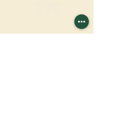
HAGA UNA
DONACIÓN
APOYA NUESTRA MISIÓN
Donación
Más información
SUSCRÍBETE AL
BOLETÍN
Más información
Apellido
Nombre de pila