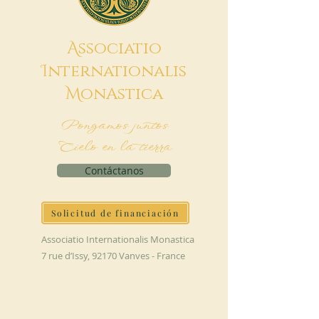
A
ssociatio
I
nternationalis
M
onAstica
Pongamos juntos
Cielo en la tierra
Contáctanos
Solicitud de financiación
Associatio Internationalis Monastica
7 rue d’Issy, 92170 Vanves - France