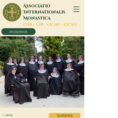
A
ssociatio
I
nternationalis
M
onastica
O
SB -
C
IB -
O
Cist -
O
CSO
AYUDARNOS
< Atrás
Sustento