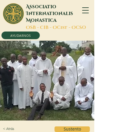
A
ssociatio
I
nternationalis
M
onastica
O
SB -
C
IB -
O
Cist -
O
CSO
AYUDARNOS
< Atrás
Sustento