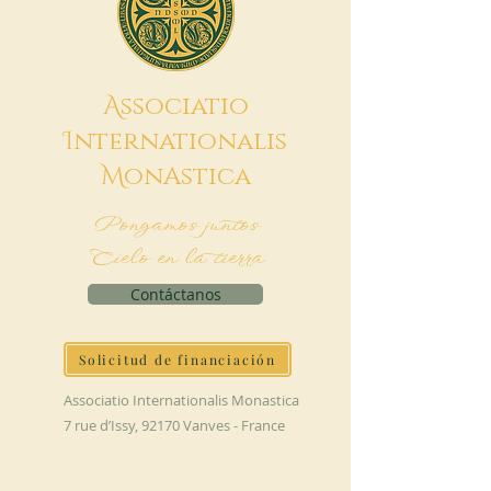
A
ssociatio
I
nternationalis
M
onAstica
Pongamos juntos
Cielo en la tierra
Contáctanos
Solicitud de financiación
Associatio Internationalis Monastica
7 rue d’Issy, 92170 Vanves - France