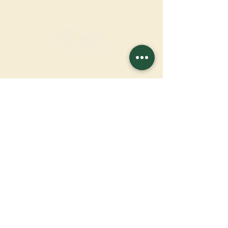
HAGA UNA
DONACIÓN
APOYA NUESTRA MISIÓN
Donación
Más información
SUSCRÍBETE AL
BOLETÍN
Más información
Apellido