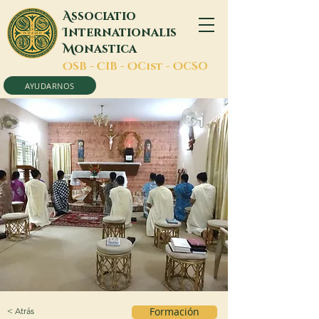
A
ssociatio
I
nternationalis
M
onastica
O
SB -
C
IB -
O
Cist -
O
CSO
AYUDARNOS
< Atrás
Formación