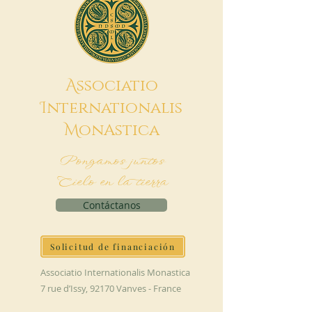
A
ssociatio
I
nternationalis
M
onAstica
Pongamos juntos
Cielo en la tierra
Contáctanos
Solicitud de financiación
Associatio Internationalis Monastica
7 rue d’Issy, 92170 Vanves - France