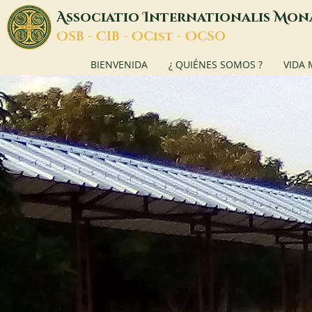
A
I
M
ssociatio
nternationalis
on
O
C
O
O
SB -
IB -
Cist -
CSO
BIENVENIDA
¿ QUIÉNES SOMOS ?
VIDA