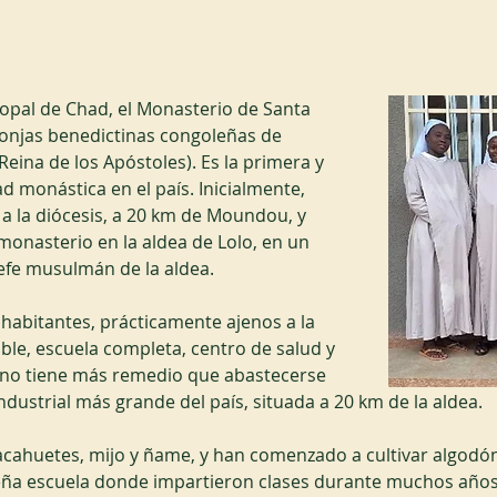
copal de Chad, el Monasterio de Santa 
onjas benedictinas congoleñas de 
ina de los Apóstoles). Es la primera y 
 monástica en el país. Inicialmente, 
 a la diócesis, a 20 km de Moundou, y 
onasterio en la aldea de Lolo, en un 
jefe musulmán de la aldea.
habitantes, prácticamente ajenos a la 
le, escuela completa, centro de salud y 
 no tiene más remedio que abastecerse 
ustrial más grande del país, situada a 20 km de la aldea.
cahuetes, mijo y ñame, y han comenzado a cultivar algodón 
a escuela donde impartieron clases durante muchos años. 