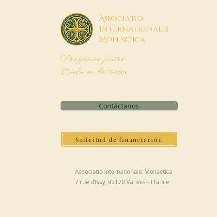
A
ssociatio
I
nternationalis
M
onAstica
Pongamos juntos
Cielo en la tierra
Contáctanos
Solicitud de financiación
Associatio Internationalis Monastica
7 rue d’Issy, 92170 Vanves - France