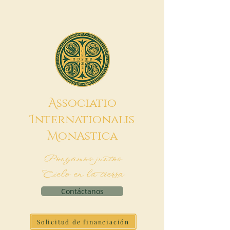
A
ssociatio
I
nternationalis
M
onAstica
Pongamos juntos
Cielo en la tierra
Contáctanos
Solicitud de financiación