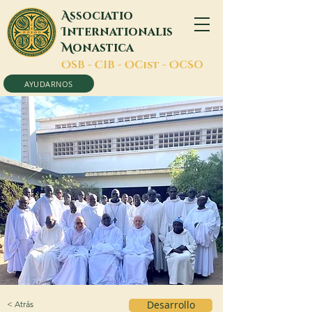
A
ssociatio
I
nternationalis
M
onastica
O
SB -
C
IB -
O
Cist -
O
CSO
AYUDARNOS
< Atrás
Desarrollo