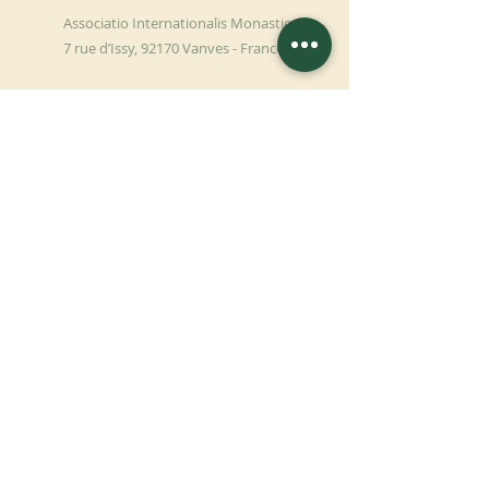
Associatio Internationalis Monastica
7 rue d’Issy, 92170 Vanves - France
HAGA UNA
DONACIÓN
APOYA NUESTRA MISIÓN
Donación
Más información
SUSCRÍBETE AL