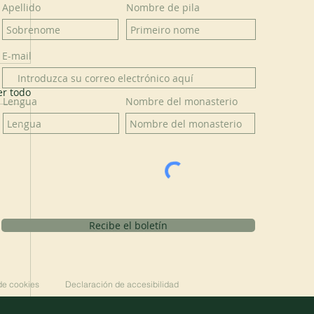
Apellido
Nombre de pila
E-mail
er todo
Lengua
Nombre del monasterio
Recibe el boletín
 de cookies
Declaración de accesibilidad