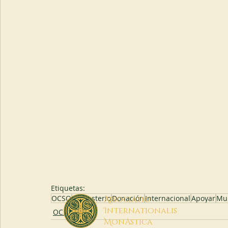
Etiquetas:
OCSO
Monasterio
Donación
Internacional
Apoyar
Mu
A
ssociatio
I
nternationalis
OCSO
M
onAstica