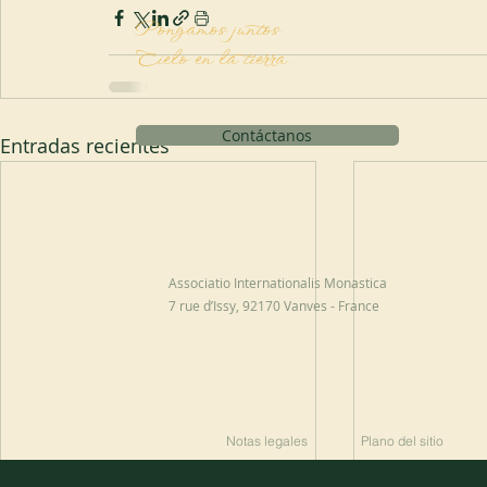
Pongamos juntos
Cielo en la tierra
Contáctanos
Entradas recientes
Solicitud de financiación
Associatio Internationalis Monastica
7 rue d’Issy, 92170 Vanves - France
Notas legales
Plano del sitio