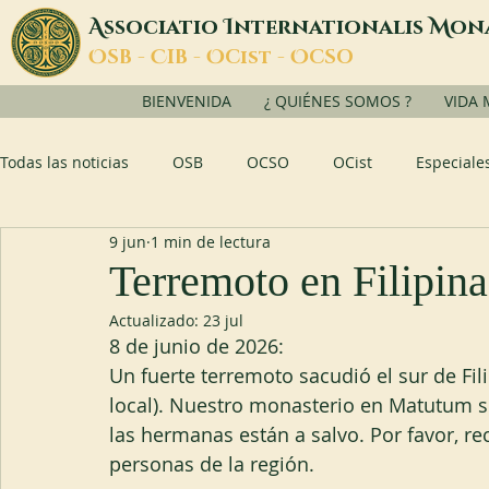
A
I
M
ssociatio
nternationalis
on
O
C
O
O
SB -
IB -
Cist -
CSO
BIENVENIDA
¿ QUIÉNES SOMOS ?
VIDA
Todas las noticias
OSB
OCSO
OCist
Especiale
9 jun
1 min de lectura
Terremoto en Filipina
Actualizado:
23 jul
8 de junio de 2026:
Un fuerte terremoto sacudió el sur de Fili
local). Nuestro monasterio en Matutum se
las hermanas están a salvo. Por favor, re
personas de la región.