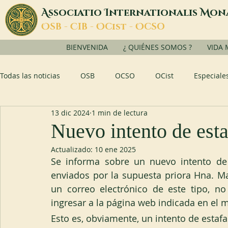
A
I
M
ssociatio
nternationalis
on
O
C
O
O
SB -
IB -
Cist -
CSO
BIENVENIDA
¿ QUIÉNES SOMOS ?
VIDA
Todas las noticias
OSB
OCSO
OCist
Especiale
13 dic 2024
1 min de lectura
Nuevo intento de esta
Actualizado:
10 ene 2025
Se informa sobre un nuevo intento de e
enviados por la supuesta priora Hna. Ma
un correo electrónico de este tipo, n
ingresar a la página web indicada en el 
Esto es, obviamente, un intento de estaf