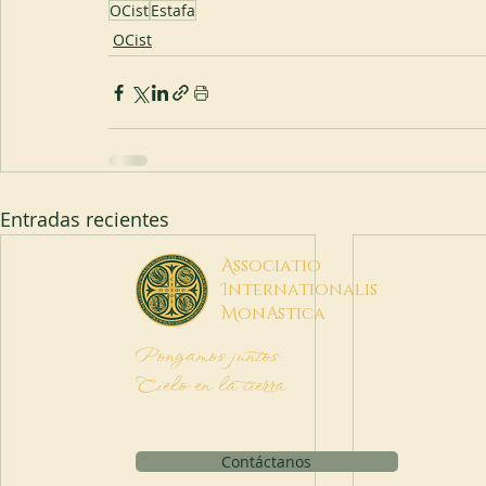
OCist
Estafa
OCist
Entradas recientes
A
ssociatio
I
nternationalis
M
onAstica
Pongamos juntos
Cielo en la tierra
Contáctanos