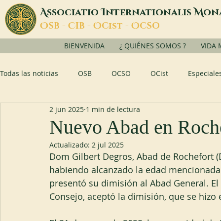
A
I
M
ssociatio
nternationalis
on
O
C
O
O
SB -
IB -
Cist -
CSO
BIENVENIDA
¿ QUIÉNES SOMOS ?
VIDA
Todas las noticias
OSB
OCSO
OCist
Especiale
2 jun 2025
1 min de lectura
Nuevo Abad en Roche
Actualizado:
2 jul 2025
Dom Gilbert Degros, Abad de Rochefort (
habiendo alcanzado la edad mencionada en
presentó su dimisión al Abad General. El
Consejo, aceptó la dimisión, que se hizo e