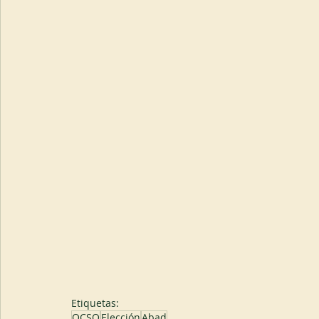
Etiquetas:
OCSO
Elección
Abad