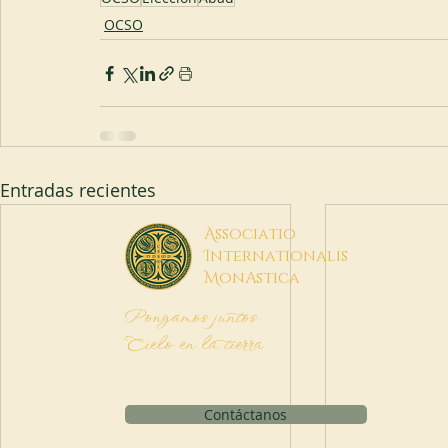
OCSO
Entradas recientes
A
ssociatio
I
nternationalis
M
onAstica
Pongamos juntos
Cielo en la tierra
Contáctanos