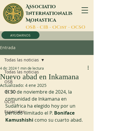
A
ssociatio
I
nternationalis
M
onastica
O
SB -
C
IB -
O
Cist -
O
CSO
AYUDARNOS
Entrada
Todas las noticias
4 dic 2024
1 min de lectura
Todas las noticias
Nuevo abad en Inkamana
OSB
Actualizado:
4 ene 2025
El 30 de noviembre de 2024, la 
OCSO
comunidad de Inkamana en 
OCist
Sudáfrica ha elegido hoy por un 
Especiales
período ilimitado el P. 
Boniface 
Kamushishi
 como su cuarto abad.