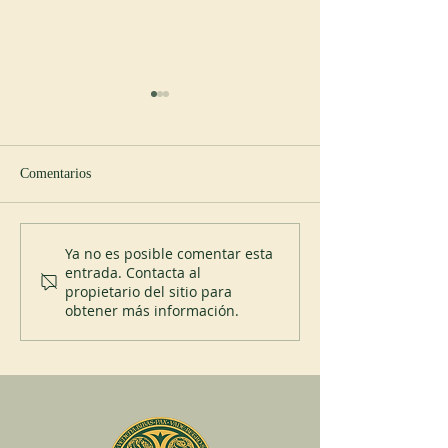
Comentarios
Nuevo abad en Cullman
Profesión perpetua
Ya no es posible comentar esta
entrada. Contacta al
priorato de San Pl
propietario del sitio para
obtener más información.