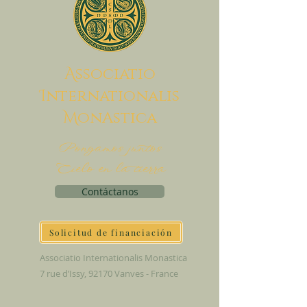
A
ssociatio
I
nternationalis
M
onAstica
Pongamos juntos
Cielo en la tierra
Contáctanos
Solicitud de financiación
Associatio Internationalis Monastica
7 rue d’Issy, 92170 Vanves - France