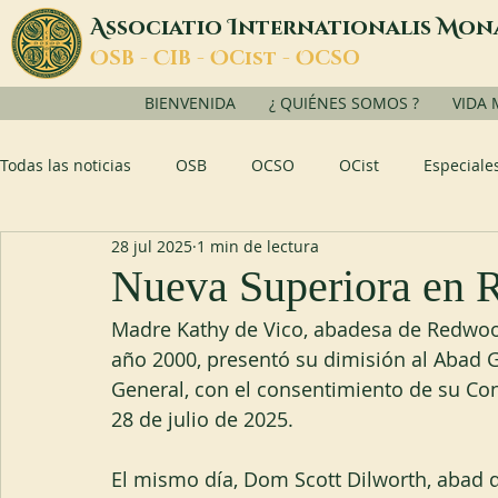
A
I
M
ssociatio
nternationalis
on
O
C
O
O
SB -
IB -
Cist -
CSO
BIENVENIDA
¿ QUIÉNES SOMOS ?
VIDA
Todas las noticias
OSB
OCSO
OCist
Especiale
28 jul 2025
1 min de lectura
Nueva Superiora en
Madre Kathy de Vico, abadesa de Redwood
año 2000, presentó su dimisión al Abad G
General, con el consentimiento de su Cons
28 de julio de 2025.
El mismo día, Dom Scott Dilworth, abad 