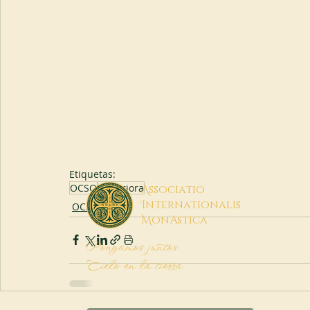
Etiquetas:
OCSO
Superiora
A
ssociatio
I
nternationalis
OCSO
M
onAstica
Pongamos juntos
Cielo en la tierra