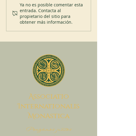
Profesión perpetua
Ya no es posible comentar esta
entrada. Contacta al
priorato de San Pl
propietario del sitio para
obtener más información.
A
ssociatio
I
nternationalis
M
onAstica
Pongamos juntos