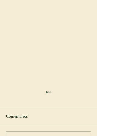
Comentarios
Nuevo abad en Cullman