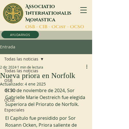
A
ssociatio
I
nternationalis
M
onastica
O
SB -
C
IB -
O
Cist -
O
CSO
AYUDARNOS
Entrada
Todas las noticias
2 dic 2024
1 min de lectura
Todas las noticias
Nueva priora en Norfolk
OSB
Actualizado:
4 ene 2025
El 30 de noviembre de 2024, Sor 
OCSO
Gabrielle Marie Oestreich fue elegida 
OCist
Superiora del Priorato de Norfolk. 
Especiales
El Capítulo fue presidido por Sor 
Rosann Ocken, Priora saliente de 