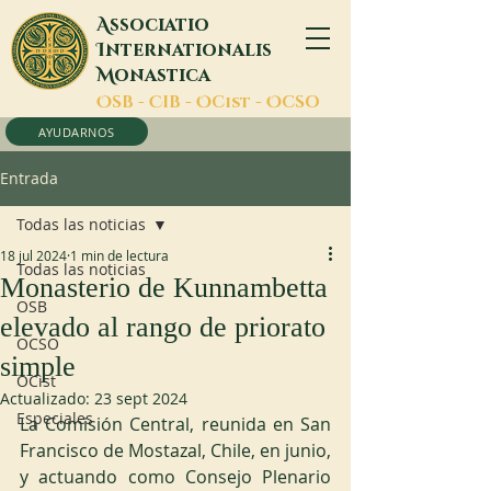
A
ssociatio
I
nternationalis
M
onastica
O
SB -
C
IB -
O
Cist -
O
CSO
AYUDARNOS
Entrada
Todas las noticias
18 jul 2024
1 min de lectura
Todas las noticias
Monasterio de Kunnambetta
OSB
elevado al rango de priorato
OCSO
simple
OCist
Actualizado:
23 sept 2024
Especiales
La Comisión Central, reunida en San 
Francisco de Mostazal, Chile, en junio, 
y actuando como Consejo Plenario 