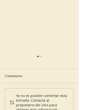
Comentarios
Nuevo abad en Spencer
200 años del Mont
Ya no es posible comentar esta
entrada. Contacta al
propietario del sitio para
obtener más información.