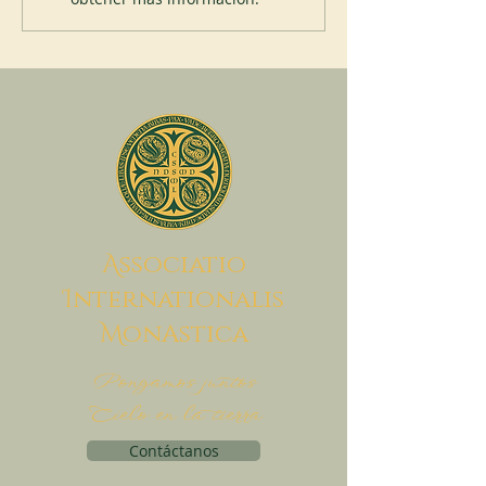
A
ssociatio
I
nternationalis
M
onAstica
Pongamos juntos
Cielo en la tierra
Contáctanos