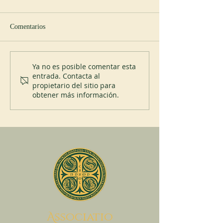
Comentarios
Abadía de Blauvac
Nuevo abad en Sp
Ya no es posible comentar esta
entrada. Contacta al
propietario del sitio para
obtener más información.
A
ssociatio