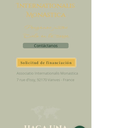
I
nternationalis
M
onAstica
Pongamos juntos
Cielo en la tierra
Contáctanos
Solicitud de financiación
Associatio Internationalis Monastica
7 rue d’Issy, 92170 Vanves - France