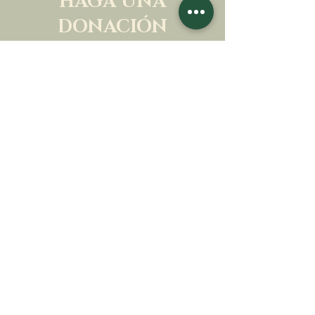
HAGA UNA
DONACIÓN
APOYA NUESTRA MISIÓN
Donación
Más información
SUSCRÍBETE AL
BOLETÍN
Más información
Apellido
Nombre de pila
E-mail