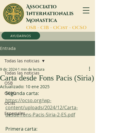
A
ssociatio
I
nternationalis
M
onastica
O
SB -
C
IB -
O
Cist -
O
CSO
AYUDARNOS
Entrada
Todas las noticias
9 dic 2024
1 min de lectura
Todas las noticias
Carta desde Fons Pacis (Siria)
OSB
Actualizado:
10 ene 2025
Segunda carta:
OCSO
https://ocso.org/wp-
OCist
content/uploads/2024/12/Carta-
Especiales
desde-Fons-Pacis-Siria-2-ES.pdf
Primera carta: 