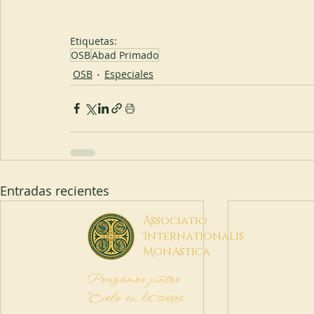
Etiquetas:
OSB
Abad Primado
OSB
Especiales
Entradas recientes
A
ssociatio
I
nternationalis
M
onAstica
Pongamos juntos
Cielo en la tierra