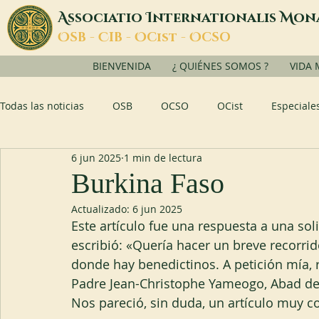
A
I
M
ssociatio
nternationalis
on
O
C
O
O
SB -
IB -
Cist -
CSO
BIENVENIDA
¿ QUIÉNES SOMOS ?
VIDA
Todas las noticias
OSB
OCSO
OCist
Especiale
6 jun 2025
1 min de lectura
Burkina Faso
Actualizado:
6 jun 2025
Este artículo fue una respuesta a una sol
escribió: «Quería hacer un breve recorrid
donde hay benedictinos. A petición mía, re
Padre Jean-Christophe Yameogo, Abad de K
Nos pareció, sin duda, un artículo muy c