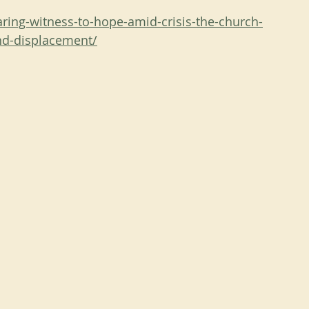
ring-witness-to-hope-amid-crisis-the-church-
and-displacement/