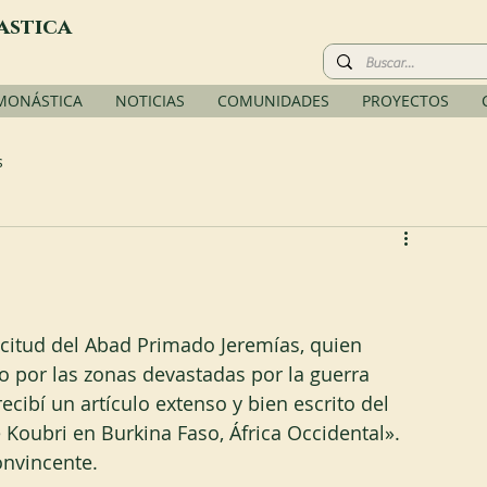
astica
 MONÁSTICA
NOTICIAS
COMUNIDADES
PROYECTOS
s
icitud del Abad Primado Jeremías, quien 
o por las zonas devastadas por la guerra 
cibí un artículo extenso y bien escrito del 
oubri en Burkina Faso, África Occidental». 
onvincente.