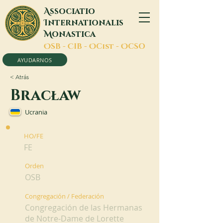
A
ssociatio
I
nternationalis
M
onastica
O
SB -
C
IB -
O
Cist -
O
CSO
AYUDARNOS
< Atrás
Bracław
Ucrania
HO/FE
FE
Orden
OSB
Congregación / Federación
Congregación de las Hermanas
de Notre-Dame de Lorette