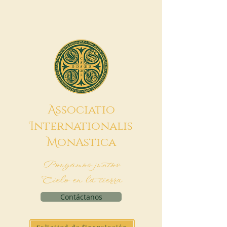
A
ssociatio
I
nternationalis
M
onAstica
Pongamos juntos
Cielo en la tierra
Contáctanos