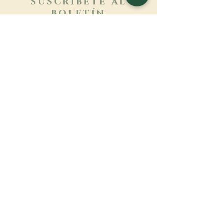
SUSCRÍBETE AL
BOLETÍN
Más información
Apellido
Nombre de pila
E-mail
Lengua
Nombre del monasterio