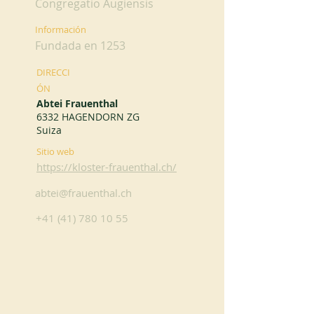
Congregatio Augiensis
Información
Fundada en 1253
DIRECCI
ÓN
Abtei Frauenthal
6332 HAGENDORN ZG
Suiza
Sitio web
https://kloster-frauenthal.ch/
abtei@frauenthal.ch
+41 (41) 780 10 55