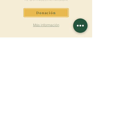
Donación
Más información
SUSCRÍBETE AL
BOLETÍN
Más información
Apellido
Nombre de pila
E-mail
Lengua