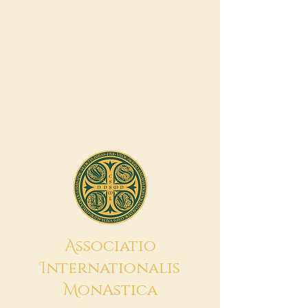
A
ssociatio
I
nternationalis
M
onAstica