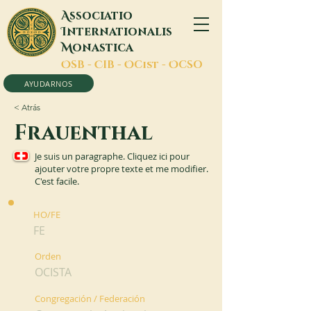
A
ssociatio
I
nternationalis
M
onastica
O
SB -
C
IB -
O
Cist -
O
CSO
AYUDARNOS
< Atrás
Frauenthal
Je suis un paragraphe. Cliquez ici pour
ajouter votre propre texte et me modifier.
C'est facile.
HO/FE
FE
Orden
OCISTA
Congregación / Federación