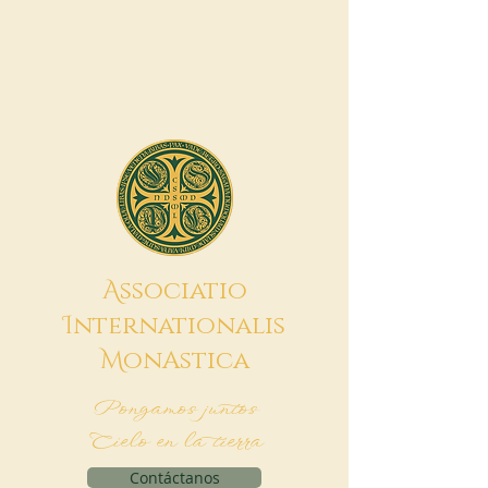
A
ssociatio
I
nternationalis
M
onAstica
Pongamos juntos
Cielo en la tierra
Contáctanos