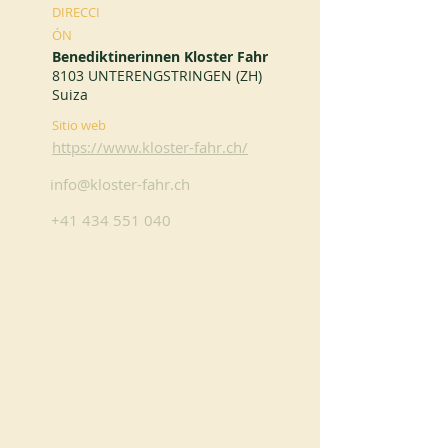
DIRECCI
ÓN
Benediktinerinnen Kloster Fahr
8103 UNTERENGSTRINGEN (ZH)
Suiza
Sitio web
https://www.kloster-fahr.ch/
info@kloster-fahr.ch
+41 434 551 040