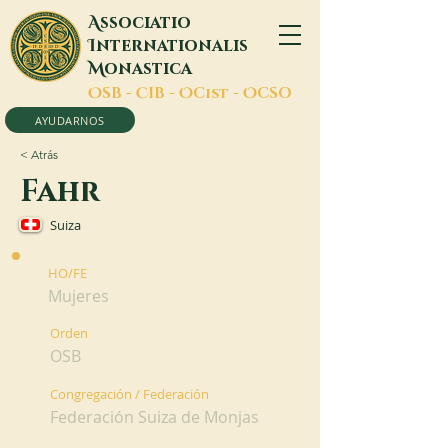
A
ssociatio
I
nternationalis
M
onastica
O
SB -
C
IB -
O
Cist -
O
CSO
AYUDARNOS
< Atrás
Fahr
Suiza
HO/FE
Mujeres
Orden
OSB
Congregación / Federación
Federación Suiza de Monjas