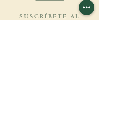
SUSCRÍBETE AL
BOLETÍN
Más información
Apellido
Nombre de pila
E-mail
Lengua
Nombre del monasterio