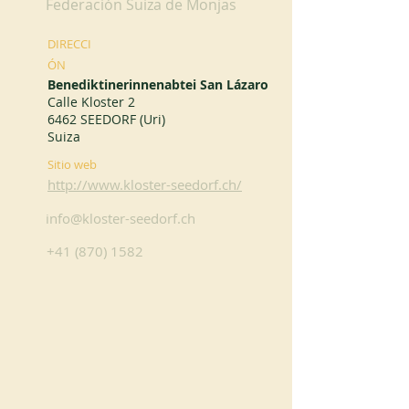
Federación Suiza de Monjas
DIRECCI
ÓN
Benediktinerinnenabtei San Lázaro
Calle Kloster 2
6462 SEEDORF (Uri)
Suiza
Sitio web
http://www.kloster-seedorf.ch/
info@kloster-seedorf.ch
+41 (870) 1582