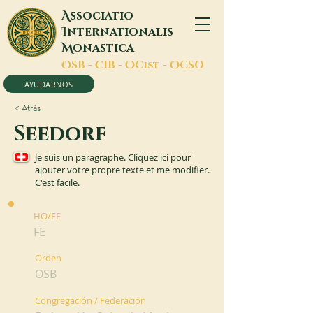
A
ssociatio
I
nternationalis
M
onastica
O
SB -
C
IB -
O
Cist -
O
CSO
AYUDARNOS
< Atrás
Seedorf
Je suis un paragraphe. Cliquez ici pour
ajouter votre propre texte et me modifier.
C'est facile.
HO/FE
FE
Orden
OSB
Congregación / Federación