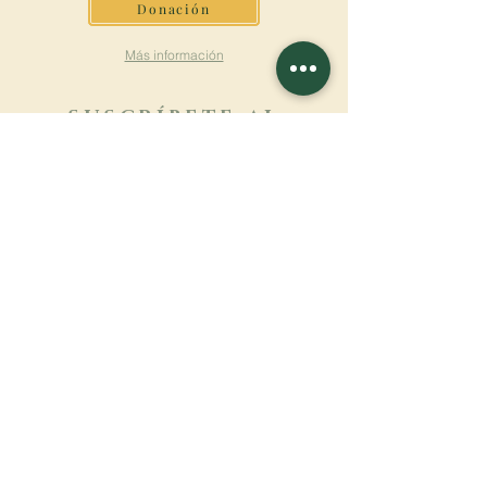
Donación
Más información
SUSCRÍBETE AL
BOLETÍN
Más información
Apellido
Nombre de pila
E-mail
Lengua
Nombre del monasterio