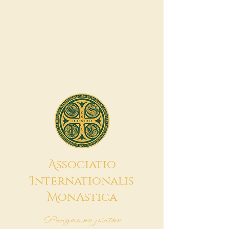
A
ssociatio
I
nternationalis
M
onAstica
Pongamos juntos