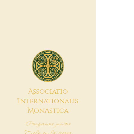
A
ssociatio
I
nternationalis
M
onAstica
Pongamos juntos
Cielo en la tierra