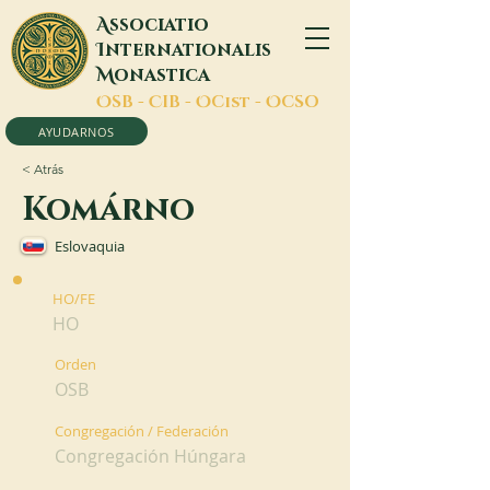
A
ssociatio
I
nternationalis
M
onastica
O
SB -
C
IB -
O
Cist -
O
CSO
AYUDARNOS
< Atrás
Komárno
Eslovaquia
HO/FE
HO
Orden
OSB
Congregación / Federación
Congregación Húngara