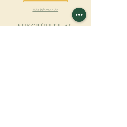
Más información
SUSCRÍBETE AL
BOLETÍN
Más información
Apellido
Nombre de pila
E-mail
Lengua
Nombre del monasterio