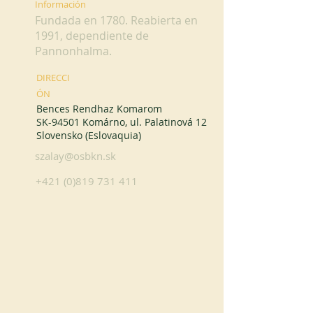
Información
Fundada en 1780. Reabierta en
1991, dependiente de
Pannonhalma.
DIRECCI
ÓN
Bences Rendhaz Komarom
SK-94501 Komárno, ul. Palatinová 12
Slovensko (Eslovaquia)
szalay@osbkn.sk
+421 (0)819 731 411