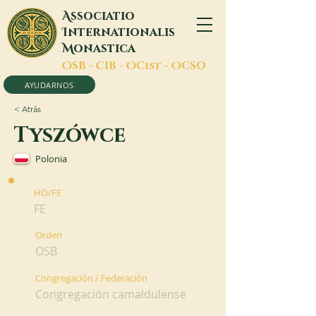
A
ssociatio
I
nternationalis
M
onastica
O
SB -
C
IB -
O
Cist -
O
CSO
AYUDARNOS
< Atrás
Tyszówce
Polonia
HO/FE
FE
Orden
OSB
Congregación / Federación
Congregación camaldulense