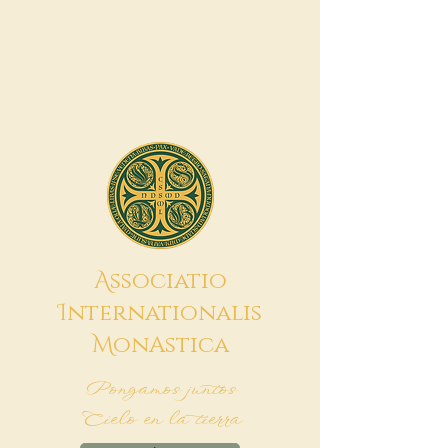
A
ssociatio
I
nternationalis
M
onAstica
Pongamos juntos
Cielo en la tierra