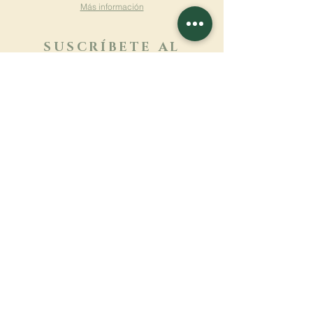
Más información
SUSCRÍBETE AL
BOLETÍN
Más información
Apellido
Nombre de pila
E-mail
Lengua
Nombre del monasterio