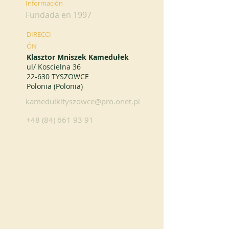
Información
Fundada en 1997
DIRECCI
ÓN
Klasztor Mniszek Kamedułek
ul/ Koscielna 36
22-630 TYSZOWCE
Polonia (Polonia)
kamedulkityszowce@pro.onet.pl
+48 (84) 661 93 91