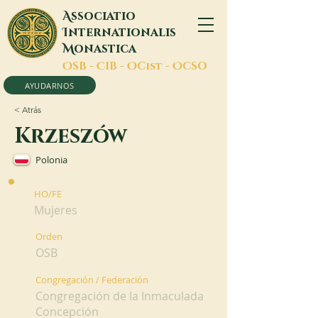
A
ssociatio
I
nternationalis
M
onastica
O
SB -
C
IB -
O
Cist -
O
CSO
AYUDARNOS
< Atrás
Krzeszów
Polonia
HO/FE
Mujeres
Orden
OSB
Congregación / Federación
Congregación de la Inmaculada
Concepción