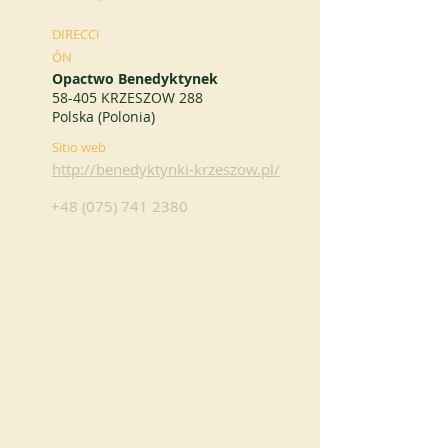
DIRECCI
ÓN
Opactwo Benedyktynek
58-405 KRZESZOW 288
Polska (Polonia)
Sitio web
http://benedyktynki-krzeszow.pl/
+48 (075) 741 2380