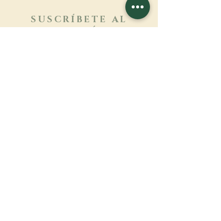
SUSCRÍBETE AL
BOLETÍN
Más información
Apellido
Nombre de pila
E-mail
Lengua
Nombre del monasterio