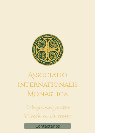
A
ssociatio
I
nternationalis
M
onAstica
Pongamos juntos
Cielo en la tierra
Contáctanos