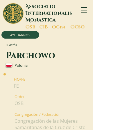
A
ssociatio
I
nternationalis
M
onastica
O
SB -
C
IB -
O
Cist -
O
CSO
AYUDARNOS
< Atrás
Parchowo
Polonia
HO/FE
FE
Orden
OSB
Congregación / Federación
Congregación de las Mujeres
Samaritanas de la Cruz de Cristo