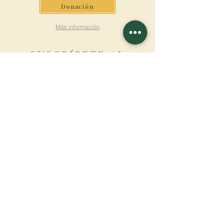
Donación
Más información
SUSCRÍBETE AL
BOLETÍN
Más información
Apellido
Nombre de pila
E-mail
Lengua
Nombre del monasterio