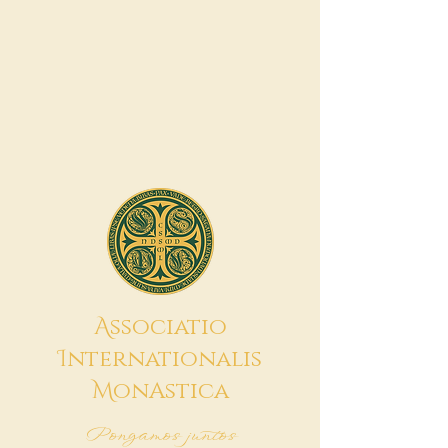
A
ssociatio
I
nternationalis
M
onAstica
Pongamos juntos