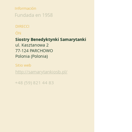
Información
Fundada en 1958
DIRECCI
ÓN
Siostry Benedyktynki Samarytanki
ul. Kasztanowa 2
77-124 PARCHOWO
Polonia (Polonia)
Sitio web
http://samarytankiosb.pl/
+48 (59) 821 44 83