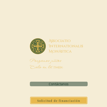
A
ssociatio
I
nternationalis
M
onAstica
Pongamos juntos
Cielo en la tierra
Contáctanos
Solicitud de financiación