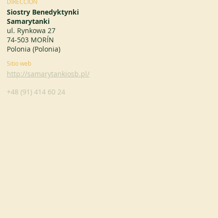
DIRECCIÓN
Siostry Benedyktynki
Samarytanki
ul. Rynkowa 27
74-503 MORÍN
Polonia (Polonia)
Sitio web
http://samarytankiosb.pl/
+48 (91) 414 60 24