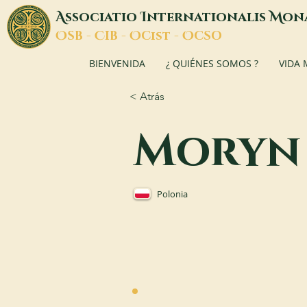
A
I
M
ssociatio
nternationalis
on
O
C
O
O
SB -
IB -
Cist -
CSO
BIENVENIDA
¿ QUIÉNES SOMOS ?
VIDA
< Atrás
Moryn
Polonia