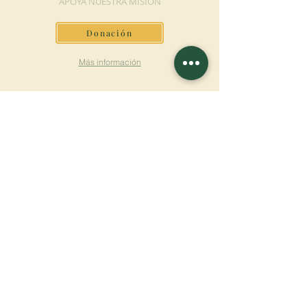
APOYA NUESTRA MISIÓN
Donación
Más información
SUSCRÍBETE AL
BOLETÍN
Más información
Apellido
Nombre de pila
E-mail
Lengua