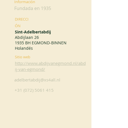
Información
Fundada en 1935
DIRECCI
ÓN
Sint-Adelbertabdij
Abdijlaan 26
1935 BH EGMOND-BINNEN
Holandés
Sitio web
http://www.abdijvanegmond.nl/abd
ij-van-egmond/
adelbertabdij@xs4all.nl
+31 (072) 5061 415