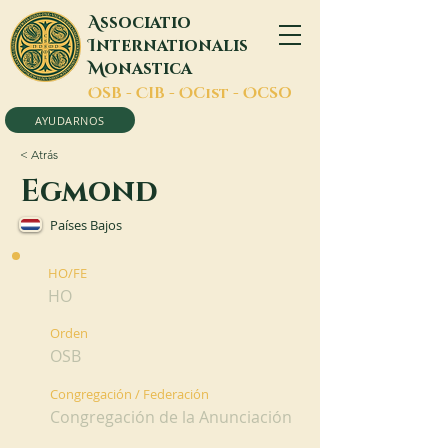
A
ssociatio
I
nternationalis
M
onastica
O
SB -
C
IB -
O
Cist -
O
CSO
AYUDARNOS
< Atrás
Egmond
Países Bajos
HO/FE
HO
Orden
OSB
Congregación / Federación
Congregación de la Anunciación