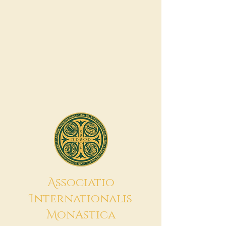
A
ssociatio
I
nternationalis
M
onAstica