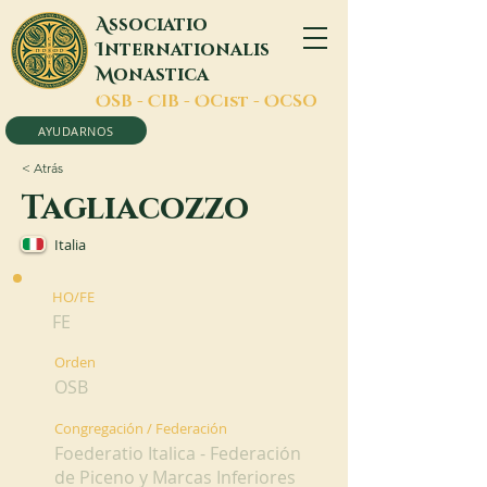
A
ssociatio
I
nternationalis
M
onastica
O
SB -
C
IB -
O
Cist -
O
CSO
AYUDARNOS
< Atrás
Tagliacozzo
Italia
HO/FE
FE
Orden
OSB
Congregación / Federación
Foederatio Italica - Federación
de Piceno y Marcas Inferiores