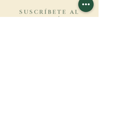
SUSCRÍBETE AL
BOLETÍN
Más información
Apellido
Nombre de pila
E-mail
Lengua
Nombre del monasterio