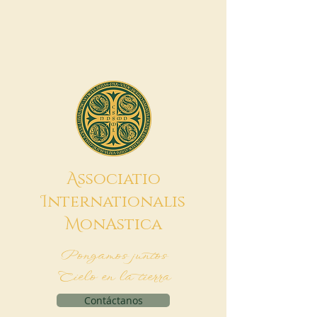
A
ssociatio
I
nternationalis
M
onAstica
Pongamos juntos
Cielo en la tierra
Contáctanos