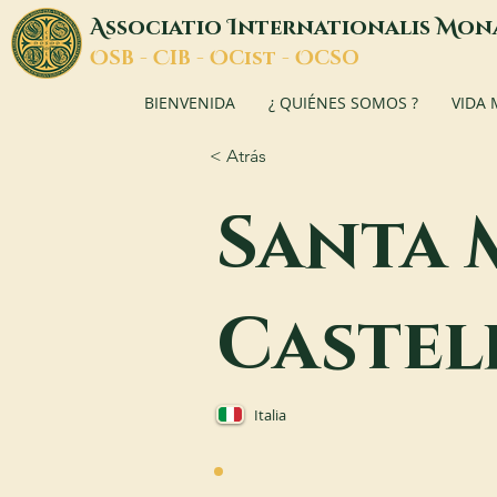
A
I
M
ssociatio
nternationalis
on
O
C
O
O
SB -
IB -
Cist -
CSO
BIENVENIDA
¿ QUIÉNES SOMOS ?
VIDA
< Atrás
Santa 
Castel
Italia