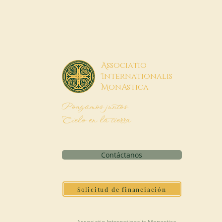
A
ssociatio
I
nternationalis
M
onAstica
Pongamos juntos
Cielo en la tierra
Contáctanos
Solicitud de financiación