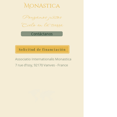
M
onAstica
Pongamos juntos
Cielo en la tierra
Contáctanos
Solicitud de financiación
Associatio Internationalis Monastica
7 rue d’Issy, 92170 Vanves - France
HAGA UNA