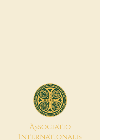
A
ssociatio
I
nternationalis