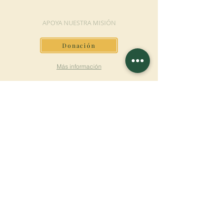
DONACIÓN
APOYA NUESTRA MISIÓN
Donación
Más información
SUSCRÍBETE AL
BOLETÍN
Más información
Apellido
Nombre de pila
E-mail