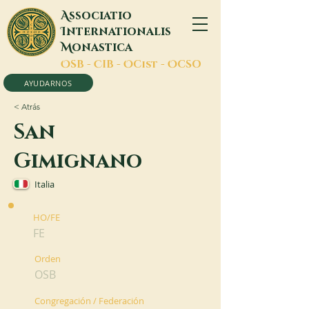
A
ssociatio
I
nternationalis
M
onastica
O
SB -
C
IB -
O
Cist -
O
CSO
AYUDARNOS
< Atrás
San
Gimignano
Italia
HO/FE
FE
Orden
OSB
Congregación / Federación