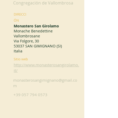
Congregación de Vallombrosa
DIRECCI
ÓN
Monastero San Girolamo
Monache Benedettine
Vallombrosane
Via Folgore, 30
53037 SAN GIMIGNANO (SI)
Italia
Sitio web
http://www.monasterosangirolamo.
it/
monasterosangimignano@gmail.co
m
+39 057 794 0573