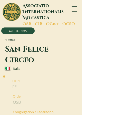
A
ssociatio
I
nternationalis
M
onastica
O
SB -
C
IB -
O
Cist -
O
CSO
AYUDARNOS
< Atrás
San Felice
Circeo
Italia
HO/FE
FE
Orden
OSB
Congregación / Federación