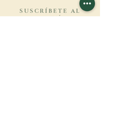
SUSCRÍBETE AL
BOLETÍN
Más información
Apellido
Nombre de pila
E-mail
Lengua
Nombre del monasterio