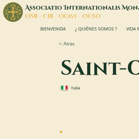
A
I
M
ssociatio
nternationalis
on
O
C
O
O
SB -
IB -
Cist -
CSO
BIENVENIDA
¿ QUIÉNES SOMOS ?
VIDA
< Atrás
Saint-
Italia