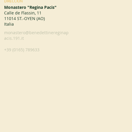
DIRECCIÓN
Monastero "Regina Pacis"
Calle de Flassin, 11
11014 ST.-OYEN (AO)
Italia
monastero@benedettinereginap
acis.191.it
+39 (0165) 789633