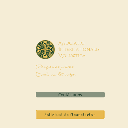
A
ssociatio
I
nternationalis
M
onAstica
Pongamos juntos
Cielo en la tierra
Contáctanos
Solicitud de financiación