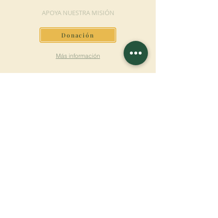
APOYA NUESTRA MISIÓN
Donación
Más información
SUSCRÍBETE AL
BOLETÍN
Más información
Apellido
Nombre de pila
E-mail
Lengua