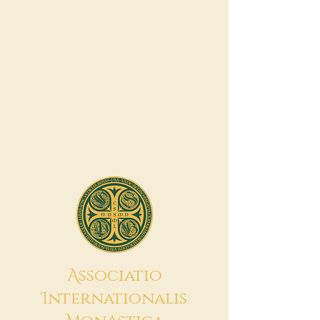
A
ssociatio
I
nternationalis