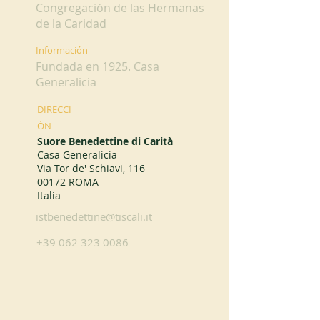
Congregación de las Hermanas
de la Caridad
Información
Fundada en 1925. Casa
Generalicia
DIRECCI
ÓN
Suore Benedettine di Carità
Casa Generalicia
Via Tor de' Schiavi, 116
00172 ROMA
Italia
istbenedettine@tiscali.it
+39 062 323 0086