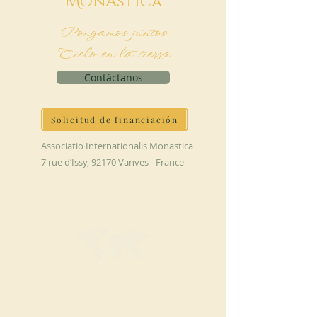
M
onAstica
Pongamos juntos
Cielo en la tierra
Contáctanos
Solicitud de financiación
Associatio Internationalis Monastica
7 rue d’Issy, 92170 Vanves - France
HAGA UNA
DONACIÓN