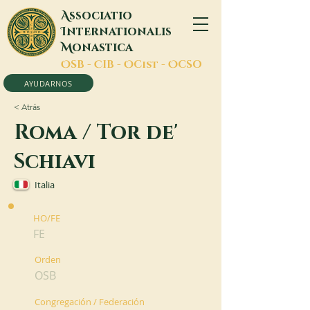
A
ssociatio
I
nternationalis
M
onastica
O
SB -
C
IB -
O
Cist -
O
CSO
AYUDARNOS
< Atrás
Roma / Tor de'
Schiavi
Italia
HO/FE
FE
Orden
OSB
Congregación / Federación