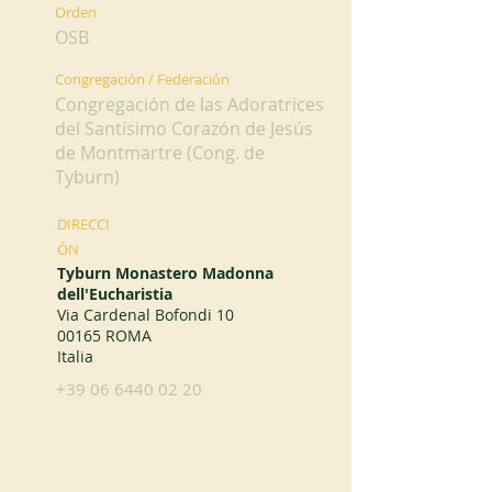
Orden
OSB
Congregación / Federación
Congregación de las Adoratrices
del Santísimo Corazón de Jesús
de Montmartre (Cong. de
Tyburn)
DIRECCI
ÓN
Tyburn Monastero Madonna
dell'Eucharistia
Via Cardenal Bofondi 10
00165 ROMA
Italia
+39 06 6440 02 20