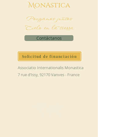
M
onAstica
Pongamos juntos
Cielo en la tierra
Contáctanos
Solicitud de financiación
Associatio Internationalis Monastica
7 rue d’Issy, 92170 Vanves - France
HAGA UNA