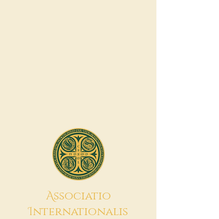
A
ssociatio
I
nternationalis