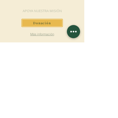
DONACIÓN
APOYA NUESTRA MISIÓN
Donación
Más información
SUSCRÍBETE AL
BOLETÍN
Más información
Apellido
Nombre de pila
E-mail