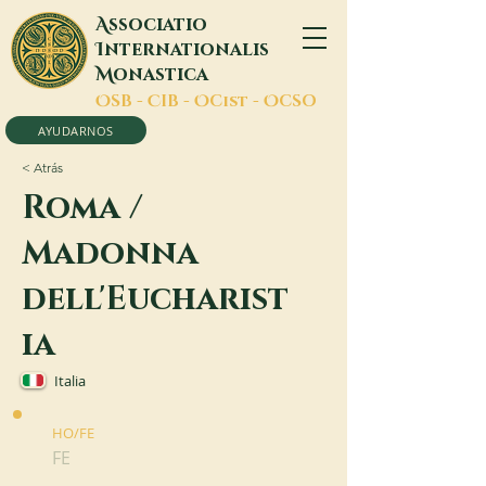
A
ssociatio
I
nternationalis
M
onastica
O
SB -
C
IB -
O
Cist -
O
CSO
AYUDARNOS
< Atrás
Roma /
Madonna
dell'Eucharist
ia
Italia
HO/FE
FE