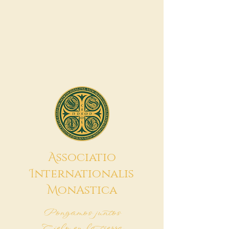
A
ssociatio
I
nternationalis
M
onAstica
Pongamos juntos
Cielo en la tierra