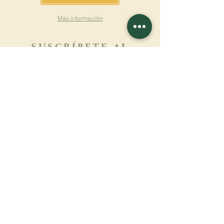
Más información
SUSCRÍBETE AL
BOLETÍN
Más información
Apellido
Nombre de pila
E-mail
Lengua
Nombre del monasterio