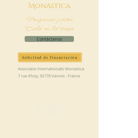
M
onAstica
Pongamos juntos
Cielo en la tierra
Contáctanos
Solicitud de financiación
Associatio Internationalis Monastica
7 rue d’Issy, 92170 Vanves - France
HAGA UNA