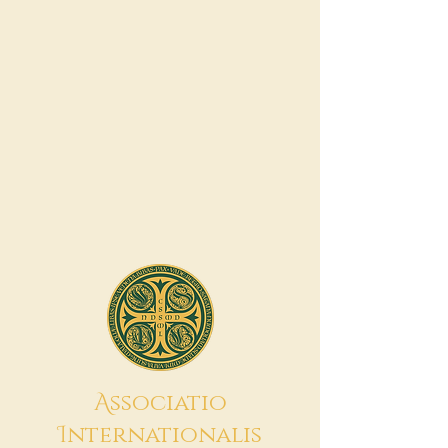
A
ssociatio
I
nternationalis