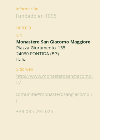
Información
Fundado en 1096
DIRECCI
ÓN
Monastero San Giacomo Maggiore
Piazza Giuramento, 155
24030 PONTIDA (BG)
Italia
Sitio web
http://www.monasterosangiacomo.
it/
comunita@monasterosangiacomo.i
t
+39 035 795 025