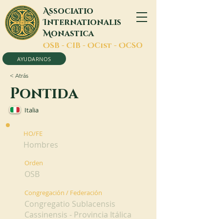
A
ssociatio
I
nternationalis
M
onastica
O
SB -
C
IB -
O
Cist -
O
CSO
AYUDARNOS
< Atrás
Pontida
Italia
HO/FE
Hombres
Orden
OSB
Congregación / Federación
Congregatio Sublacensis
Cassinensis - Provincia Itálica