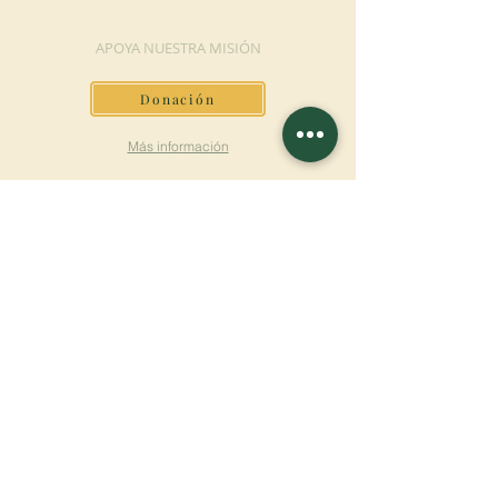
DONACIÓN
APOYA NUESTRA MISIÓN
Donación
Más información
SUSCRÍBETE AL
BOLETÍN
Más información
Apellido
Nombre de pila
E-mail