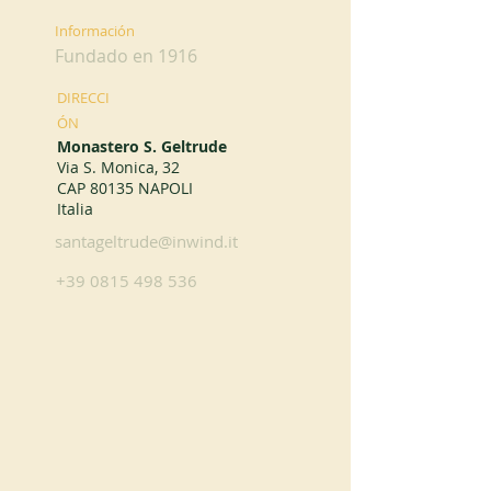
Información
Fundado en 1916
DIRECCI
ÓN
Monastero S. Geltrude
Via S. Monica, 32
CAP 80135 NAPOLI
Italia
santageltrude@inwind.it
+39 0815 498 536