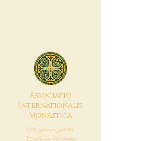
A
ssociatio
I
nternationalis
M
onAstica
Pongamos juntos
Cielo en la tierra