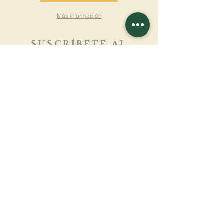
Más información
SUSCRÍBETE AL
BOLETÍN
Más información
Apellido
Nombre de pila
E-mail
Lengua
Nombre del monasterio