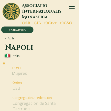
A
ssociatio
I
nternationalis
M
onastica
O
SB -
C
IB -
O
Cist -
O
CSO
AYUDARNOS
< Atrás
Napoli
Italia
HO/FE
Mujeres
Orden
OSB
Congregación / Federación
Congregación de Santa
Gertrudis