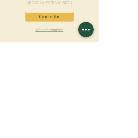
APOYA NUESTRA MISIÓN
Donación
Más información
SUSCRÍBETE AL
BOLETÍN
Más información
Apellido
Nombre de pila
E-mail
Lengua