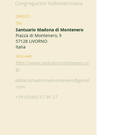
Congregación Vallombrosana
DIRECCI
ÓN
Santuario Madona di Montenero
Piazza di Montenero, 9
57128 LIVORNO
Italia
Sitio web
http://www.santuariomontenero.or
g/
abbaziamadonnamontenero@gmail
.com
+39 (0586) 57 96 27