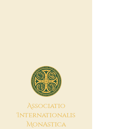
A
ssociatio
I
nternationalis
M
onAstica