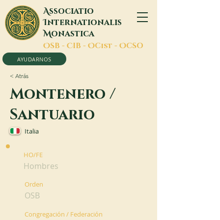
A
ssociatio
I
nternationalis
M
onastica
O
SB -
C
IB -
O
Cist -
O
CSO
AYUDARNOS
< Atrás
Montenero /
Santuario
Italia
HO/FE
Hombres
Orden
OSB
Congregación / Federación