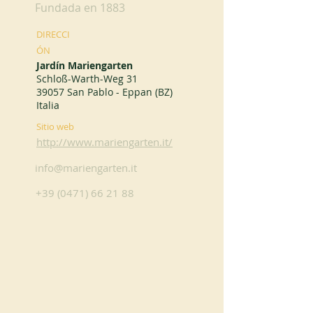
Fundada en 1883
DIRECCI
ÓN
Jardín Mariengarten
Schloß-Warth-Weg 31
39057 San Pablo - Eppan (BZ)
Italia
Sitio web
http://www.mariengarten.it/
info@mariengarten.it
+39 (0471) 66 21 88