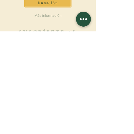
Donación
Más información
SUSCRÍBETE AL
BOLETÍN
Más información
Apellido
Nombre de pila
E-mail
Lengua
Nombre del monasterio