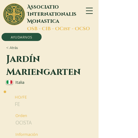
A
ssociatio
I
nternationalis
M
onastica
O
SB -
C
IB -
O
Cist -
O
CSO
AYUDARNOS
< Atrás
Jardín
Mariengarten
Italia
HO/FE
FE
Orden
OCISTA
Información