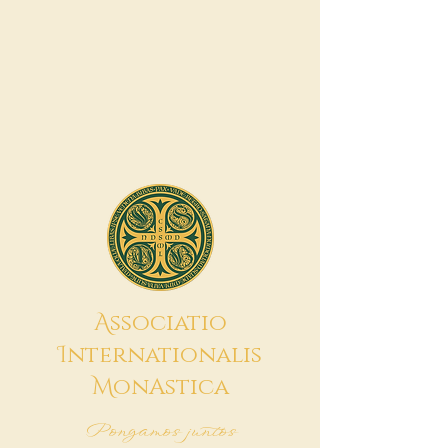
A
ssociatio
I
nternationalis
M
onAstica
Pongamos juntos