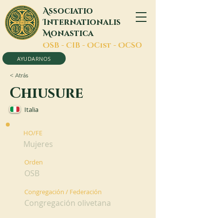
A
ssociatio
I
nternationalis
M
onastica
O
SB -
C
IB -
O
Cist -
O
CSO
AYUDARNOS
< Atrás
Chiusure
Italia
HO/FE
Mujeres
Orden
OSB
Congregación / Federación
Congregación olivetana