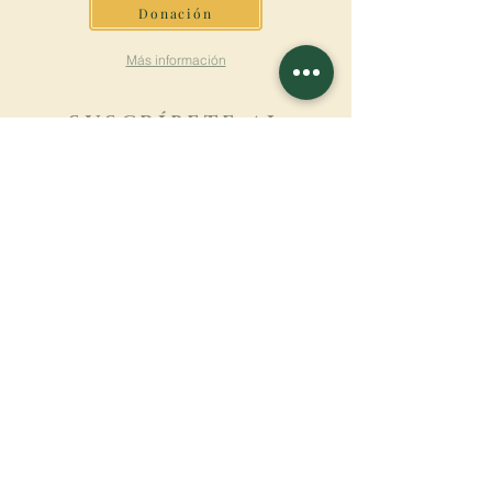
Donación
Más información
SUSCRÍBETE AL
BOLETÍN
Más información
Apellido
Nombre de pila
E-mail
Lengua
Nombre del monasterio