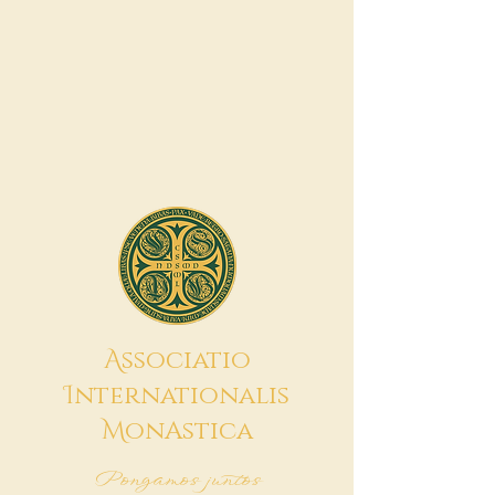
A
ssociatio
I
nternationalis
M
onAstica
Pongamos juntos