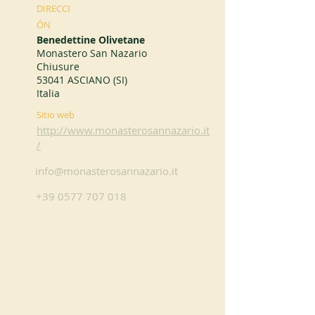
DIRECCI
ÓN
Benedettine Olivetane
Monastero San Nazario
Chiusure
53041 ASCIANO (SI)
Italia
Sitio web
http://www.monasterosannazario.it
/
info@monasterosannazario.it
+39 0577 707 018