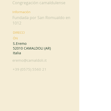
Congregación camaldulense
Información
Fundada por San Romualdo en
1012
DIRECCI
ÓN
S.Eremo
52010 CAMALDOLI (AR)
Italia
eremo@camaldoli.it
+39 (0575) 5560 21