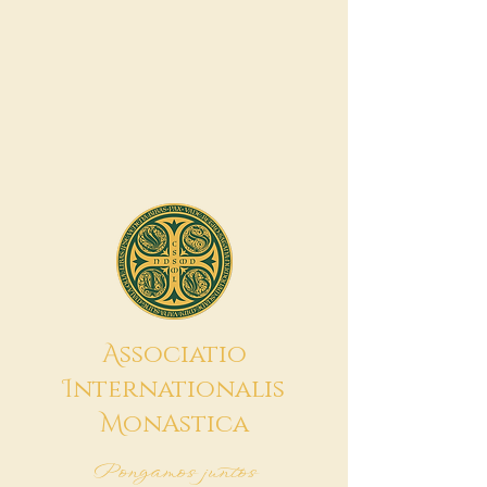
A
ssociatio
I
nternationalis
M
onAstica
Pongamos juntos