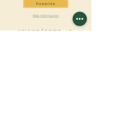
Donación
Más información
SUSCRÍBETE AL
BOLETÍN
Más información
Apellido
Nombre de pila
E-mail
Lengua
Nombre del monasterio