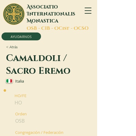
A
ssociatio
I
nternationalis
M
onastica
O
SB -
C
IB -
O
Cist -
O
CSO
AYUDARNOS
< Atrás
Camaldoli /
Sacro Eremo
Italia
HO/FE
HO
Orden
OSB
Congregación / Federación