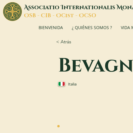
A
I
M
ssociatio
nternationalis
on
O
C
O
O
SB -
IB -
Cist -
CSO
BIENVENIDA
¿ QUIÉNES SOMOS ?
VIDA
< Atrás
Bevag
Italia