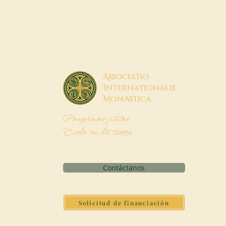
A
ssociatio
I
nternationalis
M
onAstica
Pongamos juntos
Cielo en la tierra
Contáctanos
Solicitud de financiación