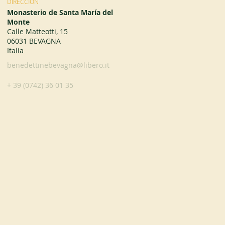
DIRECCIÓN
Monasterio de Santa María del
Monte
Calle Matteotti, 15
06031 BEVAGNA
Italia
benedettinebevagna@libero.it
+ 39 (0742) 36 01 35