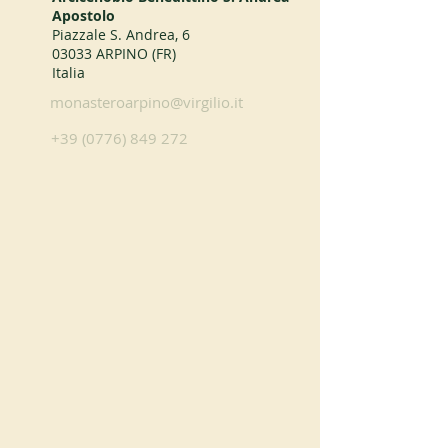
Apostolo
Piazzale S. Andrea, 6
03033 ARPINO (FR)
Italia
monasteroarpino@virgilio.it
+39 (0776) 849 272