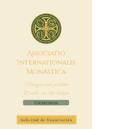
A
ssociatio
I
nternationalis
M
onAstica
Pongamos juntos
Cielo en la tierra
Contáctanos
Solicitud de financiación