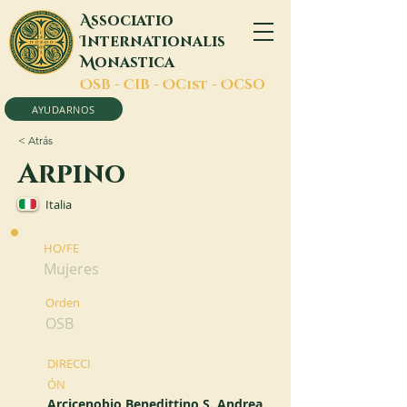
A
ssociatio
I
nternationalis
M
onastica
O
SB -
C
IB -
O
Cist -
O
CSO
AYUDARNOS
< Atrás
Arpino
Italia
HO/FE
Mujeres
Orden
OSB
DIRECCI
ÓN
Arcicenobio Benedittino S. Andrea