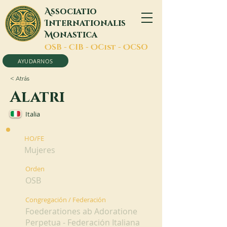
A
ssociatio
I
nternationalis
M
onastica
O
SB -
C
IB -
O
Cist -
O
CSO
AYUDARNOS
< Atrás
Alatri
Italia
HO/FE
Mujeres
Orden
OSB
Congregación / Federación
Foederationes ab Adoratione
Perpetua - Federación Italiana