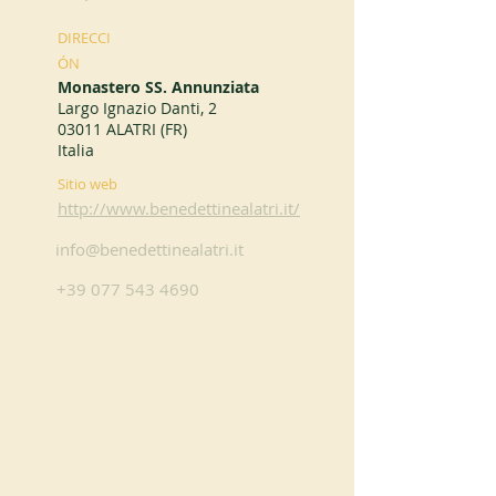
DIRECCI
ÓN
Monastero SS. Annunziata
Largo Ignazio Danti, 2
03011 ALATRI (FR)
Italia
Sitio web
http://www.benedettinealatri.it/
info@benedettinealatri.it
+39 077 543 4690