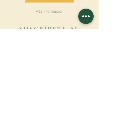
Más información
SUSCRÍBETE AL
BOLETÍN
Más información
Apellido
Nombre de pila
E-mail
Lengua
Nombre del monasterio