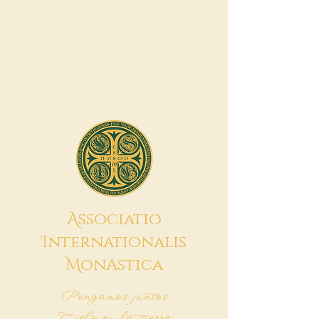
A
ssociatio
I
nternationalis
M
onAstica
Pongamos juntos
Cielo en la tierra